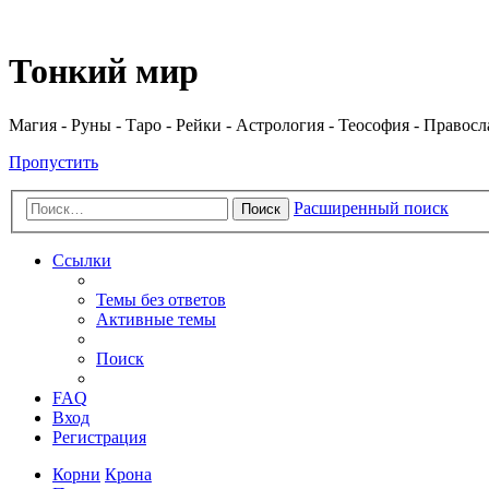
Регистрация
Тонкий мир
Магия - Руны - Таро - Рейки - Астрология - Теософия - Правос
Пропустить
Расширенный поиск
Поиск
Ссылки
Темы без ответов
Активные темы
Поиск
FAQ
Вход
Р
е
г
и
с
т
р
а
ц
и
я
Корни
Крона