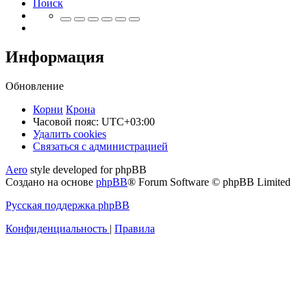
Поиск
Информация
Обновление
Корни
Крона
Часовой пояс:
UTC+03:00
Удалить cookies
Связаться
С
в
я
з
а
т
ь
с
я
с
а
д
м
и
н
и
с
т
р
а
ц
и
е
й
с
Aero
style developed for phpBB
администрацией
Создано на основе
phpBB
® Forum Software © phpBB Limited
Русская поддержка phpBB
Конфиденциальность
|
Правила