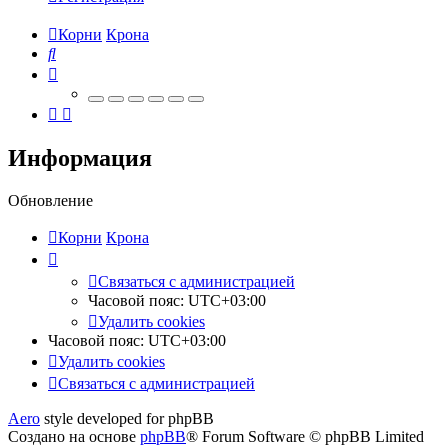
Корни
Крона
Поиск
Информация
Обновление
Корни
Крона
Связаться
С
в
я
з
а
т
ь
с
я
с
а
д
м
и
н
и
с
т
р
а
ц
и
е
й
с
Часовой пояс:
UTC+03:00
администрацией
Удалить cookies
Часовой пояс:
UTC+03:00
Удалить cookies
Связаться
С
в
я
з
а
т
ь
с
я
с
а
д
м
и
н
и
с
т
р
а
ц
и
е
й
с
Aero
style developed for phpBB
администрацией
Создано на основе
phpBB
® Forum Software © phpBB Limited