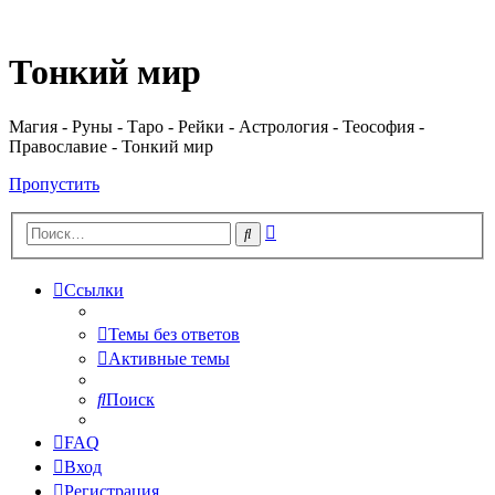
Регистрация
Тонкий мир
Магия - Руны - Таро - Рейки - Астрология - Теософия -
Православие - Тонкий мир
Пропустить
Расширенный
Поиск
поиск
Ссылки
Темы без ответов
Активные темы
Поиск
FAQ
Вход
Р
е
г
и
с
т
р
а
ц
и
я