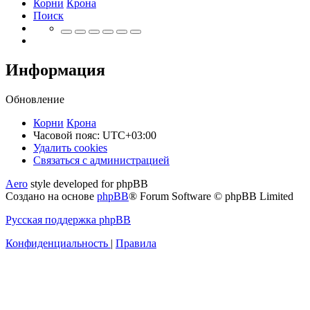
Корни
Крона
Поиск
Информация
Обновление
Корни
Крона
Часовой пояс:
UTC+03:00
Удалить cookies
Связаться
С
в
я
з
а
т
ь
с
я
с
а
д
м
и
н
и
с
т
р
а
ц
и
е
й
с
Aero
style developed for phpBB
администрацией
Создано на основе
phpBB
® Forum Software © phpBB Limited
Русская поддержка phpBB
Конфиденциальность
|
Правила