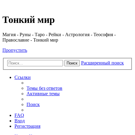
Регистрация
Тонкий мир
Магия - Руны - Таро - Рейки - Астрология - Теософия -
Православие - Тонкий мир
Пропустить
Расширенный поиск
Поиск
Ссылки
Темы без ответов
Активные темы
Поиск
FAQ
Вход
Р
е
г
и
с
т
р
а
ц
и
я