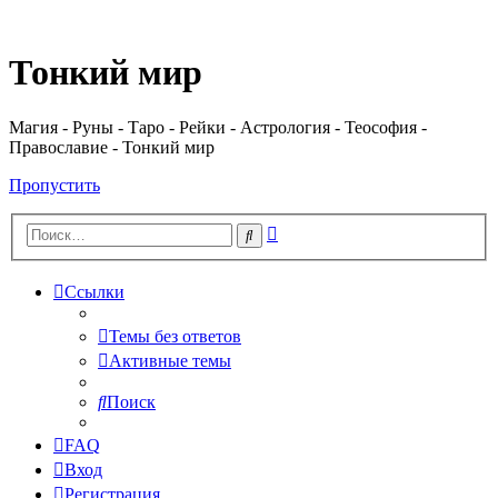
Регистрация
Тонкий мир
Магия - Руны - Таро - Рейки - Астрология - Теософия -
Православие - Тонкий мир
Пропустить
Расширенный
Поиск
поиск
Ссылки
Темы без ответов
Активные темы
Поиск
FAQ
Вход
Р
е
г
и
с
т
р
а
ц
и
я