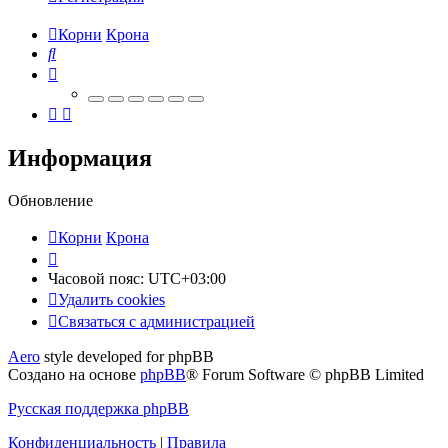
Корни
Крона
Поиск
Информация
Обновление
Корни
Крона
Часовой пояс:
UTC+03:00
Удалить cookies
Связаться
С
в
я
з
а
т
ь
с
я
с
а
д
м
и
н
и
с
т
р
а
ц
и
е
й
с
Aero
style developed for phpBB
администрацией
Создано на основе
phpBB
® Forum Software © phpBB Limited
Русская поддержка phpBB
Конфиденциальность
|
Правила