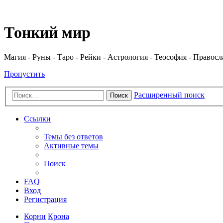
Регистрация
Тонкий мир
Магия - Руны - Таро - Рейки - Астрология - Теософия - Правос
Пропустить
Расширенный поиск
Поиск
Ссылки
Темы без ответов
Активные темы
Поиск
FAQ
Вход
Р
е
г
и
с
т
р
а
ц
и
я
Корни
Крона