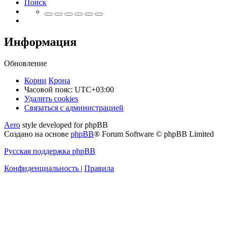
Поиск
Информация
Обновление
Корни
Крона
Часовой пояс:
UTC+03:00
Удалить cookies
Связаться
С
в
я
з
а
т
ь
с
я
с
а
д
м
и
н
и
с
т
р
а
ц
и
е
й
с
Aero
style developed for phpBB
администрацией
Создано на основе
phpBB
® Forum Software © phpBB Limited
Русская поддержка phpBB
Конфиденциальность
|
Правила