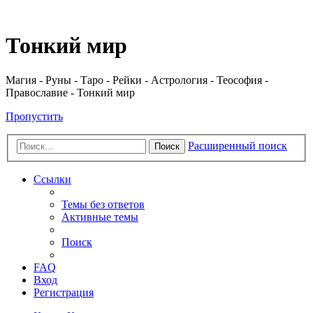
Регистрация
Тонкий мир
Магия - Руны - Таро - Рейки - Астрология - Теософия -
Православие - Тонкий мир
Пропустить
Расширенный поиск
Поиск
Ссылки
Темы без ответов
Активные темы
Поиск
FAQ
Вход
Р
е
г
и
с
т
р
а
ц
и
я