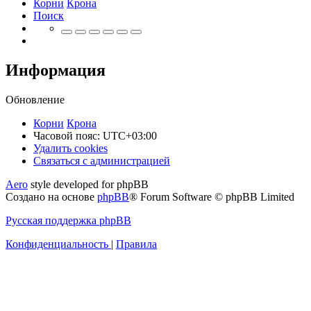
Корни
Крона
Поиск
Информация
Обновление
Корни
Крона
Часовой пояс:
UTC+03:00
Удалить cookies
Связаться
С
в
я
з
а
т
ь
с
я
с
а
д
м
и
н
и
с
т
р
а
ц
и
е
й
с
Aero
style developed for phpBB
администрацией
Создано на основе
phpBB
® Forum Software © phpBB Limited
Русская поддержка phpBB
Конфиденциальность
|
Правила