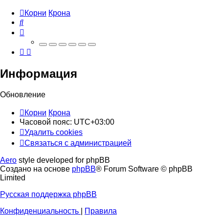
Корни
Крона
Поиск
Информация
Обновление
Корни
Крона
Часовой пояс:
UTC+03:00
Удалить cookies
Связаться
С
в
я
з
а
т
ь
с
я
с
а
д
м
и
н
и
с
т
р
а
ц
и
е
й
с
Aero
style developed for phpBB
администрацией
Создано на основе
phpBB
® Forum Software © phpBB
Limited
Русская поддержка phpBB
Конфиденциальность
|
Правила