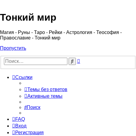
Регистрация
Тонкий мир
Магия - Руны - Таро - Рейки - Астрология - Теософия -
Православие - Тонкий мир
Пропустить
Расширенный
Поиск
поиск
Ссылки
Темы без ответов
Активные темы
Поиск
FAQ
Вход
Р
е
г
и
с
т
р
а
ц
и
я