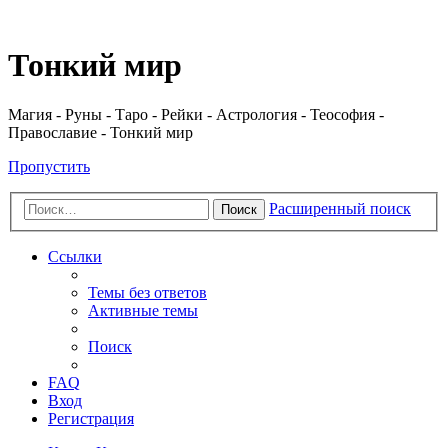
Регистрация
Тонкий мир
Магия - Руны - Таро - Рейки - Астрология - Теософия -
Православие - Тонкий мир
Пропустить
Расширенный поиск
Поиск
Ссылки
Темы без ответов
Активные темы
Поиск
FAQ
Вход
Р
е
г
и
с
т
р
а
ц
и
я