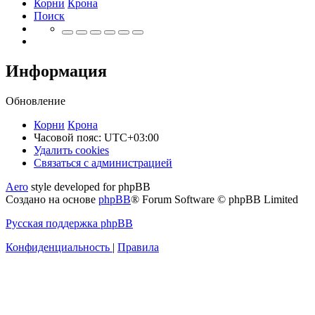
Корни
Крона
Поиск
Информация
Обновление
Корни
Крона
Часовой пояс:
UTC+03:00
Удалить cookies
Связаться
С
в
я
з
а
т
ь
с
я
с
а
д
м
и
н
и
с
т
р
а
ц
и
е
й
с
Aero
style developed for phpBB
администрацией
Создано на основе
phpBB
® Forum Software © phpBB Limited
Русская поддержка phpBB
Конфиденциальность
|
Правила