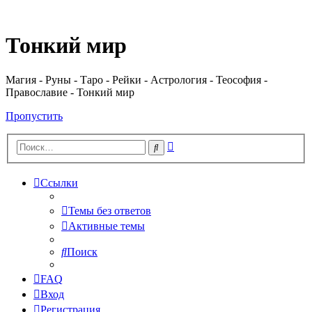
Регистрация
Тонкий мир
Магия - Руны - Таро - Рейки - Астрология - Теософия -
Православие - Тонкий мир
Пропустить
Расширенный
Поиск
поиск
Ссылки
Темы без ответов
Активные темы
Поиск
FAQ
Вход
Р
е
г
и
с
т
р
а
ц
и
я