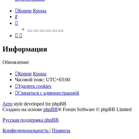
Корни
Крона
Поиск
Информация
Обновление
Корни
Крона
Часовой пояс:
UTC+03:00
Удалить cookies
Связаться
С
в
я
з
а
т
ь
с
я
с
а
д
м
и
н
и
с
т
р
а
ц
и
е
й
с
Aero
style developed for phpBB
администрацией
Создано на основе
phpBB
® Forum Software © phpBB Limited
Русская поддержка phpBB
Конфиденциальность
|
Правила