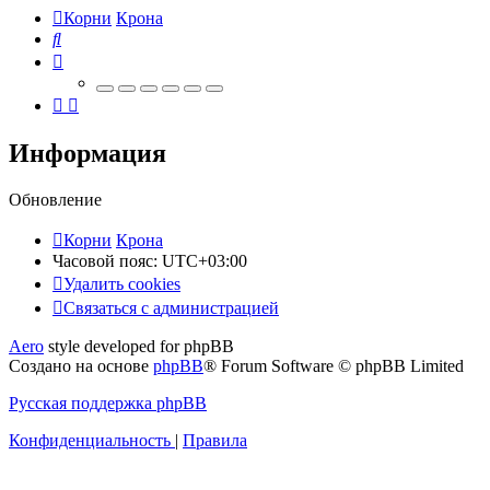
Корни
Крона
Поиск
Информация
Обновление
Корни
Крона
Часовой пояс:
UTC+03:00
Удалить cookies
Связаться
С
в
я
з
а
т
ь
с
я
с
а
д
м
и
н
и
с
т
р
а
ц
и
е
й
с
Aero
style developed for phpBB
администрацией
Создано на основе
phpBB
® Forum Software © phpBB Limited
Русская поддержка phpBB
Конфиденциальность
|
Правила