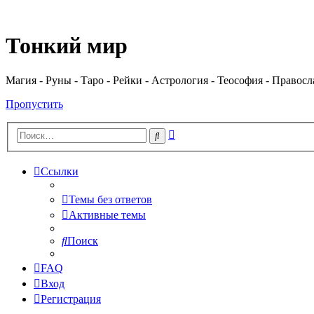
Регистрация
Тонкий мир
Магия - Руны - Таро - Рейки - Астрология - Теософия - Правос
Пропустить
Расширенный
Поиск
поиск
Ссылки
Темы без ответов
Активные темы
Поиск
FAQ
Вход
Р
е
г
и
с
т
р
а
ц
и
я