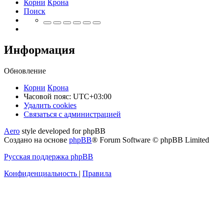
Корни
Крона
Поиск
Информация
Обновление
Корни
Крона
Часовой пояс:
UTC+03:00
Удалить cookies
Связаться
С
в
я
з
а
т
ь
с
я
с
а
д
м
и
н
и
с
т
р
а
ц
и
е
й
с
Aero
style developed for phpBB
администрацией
Создано на основе
phpBB
® Forum Software © phpBB Limited
Русская поддержка phpBB
Конфиденциальность
|
Правила