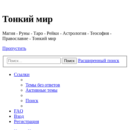
Регистрация
Тонкий мир
Магия - Руны - Таро - Рейки - Астрология - Теософия -
Православие - Тонкий мир
Пропустить
Расширенный поиск
Поиск
Ссылки
Темы без ответов
Активные темы
Поиск
FAQ
Вход
Р
е
г
и
с
т
р
а
ц
и
я