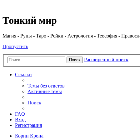
Регистрация
Тонкий мир
Магия - Руны - Таро - Рейки - Астрология - Теософия - Правос
Пропустить
Расширенный поиск
Поиск
Ссылки
Темы без ответов
Активные темы
Поиск
FAQ
Вход
Р
е
г
и
с
т
р
а
ц
и
я
Корни
Крона