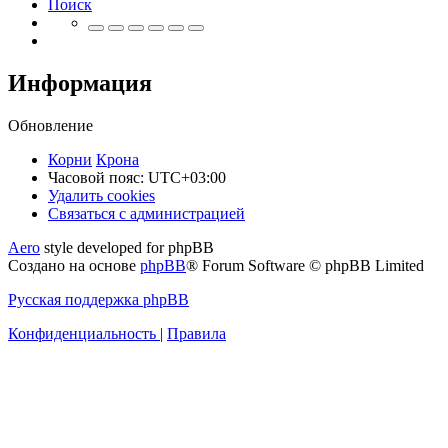
Поиск
Информация
Обновление
Корни
Крона
Часовой пояс:
UTC+03:00
Удалить cookies
Связаться
С
в
я
з
а
т
ь
с
я
с
а
д
м
и
н
и
с
т
р
а
ц
и
е
й
с
Aero
style developed for phpBB
администрацией
Создано на основе
phpBB
® Forum Software © phpBB Limited
Русская поддержка phpBB
Конфиденциальность
|
Правила