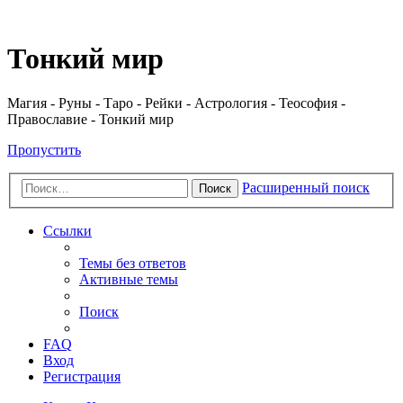
Регистрация
Тонкий мир
Магия - Руны - Таро - Рейки - Астрология - Теософия -
Православие - Тонкий мир
Пропустить
Расширенный поиск
Поиск
Ссылки
Темы без ответов
Активные темы
Поиск
FAQ
Вход
Р
е
г
и
с
т
р
а
ц
и
я