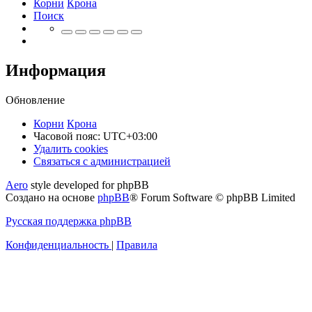
Корни
Крона
Поиск
Информация
Обновление
Корни
Крона
Часовой пояс:
UTC+03:00
Удалить cookies
Связаться
С
в
я
з
а
т
ь
с
я
с
а
д
м
и
н
и
с
т
р
а
ц
и
е
й
с
Aero
style developed for phpBB
администрацией
Создано на основе
phpBB
® Forum Software © phpBB Limited
Русская поддержка phpBB
Конфиденциальность
|
Правила