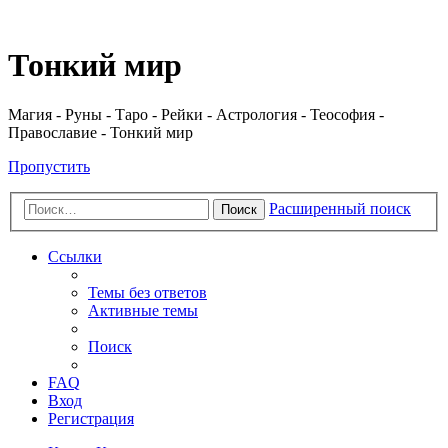
Регистрация
Тонкий мир
Магия - Руны - Таро - Рейки - Астрология - Теософия -
Православие - Тонкий мир
Пропустить
Расширенный поиск
Поиск
Ссылки
Темы без ответов
Активные темы
Поиск
FAQ
Вход
Р
е
г
и
с
т
р
а
ц
и
я