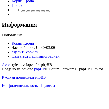
Корни
Крона
Поиск
Информация
Обновление
Корни
Крона
Часовой пояс:
UTC+03:00
Удалить cookies
Связаться
С
в
я
з
а
т
ь
с
я
с
а
д
м
и
н
и
с
т
р
а
ц
и
е
й
с
Aero
style developed for phpBB
администрацией
Создано на основе
phpBB
® Forum Software © phpBB Limited
Русская поддержка phpBB
Конфиденциальность
|
Правила