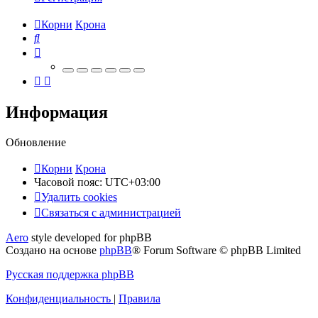
Корни
Крона
Поиск
Информация
Обновление
Корни
Крона
Часовой пояс:
UTC+03:00
Удалить cookies
Связаться
С
в
я
з
а
т
ь
с
я
с
а
д
м
и
н
и
с
т
р
а
ц
и
е
й
с
Aero
style developed for phpBB
администрацией
Создано на основе
phpBB
® Forum Software © phpBB Limited
Русская поддержка phpBB
Конфиденциальность
|
Правила