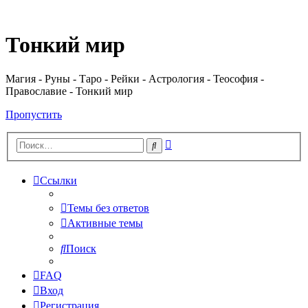
Регистрация
Тонкий мир
Магия - Руны - Таро - Рейки - Астрология - Теософия -
Православие - Тонкий мир
Пропустить
Расширенный
Поиск
поиск
Ссылки
Темы без ответов
Активные темы
Поиск
FAQ
Вход
Р
е
г
и
с
т
р
а
ц
и
я