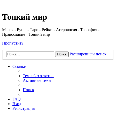
Регистрация
Тонкий мир
Магия - Руны - Таро - Рейки - Астрология - Теософия -
Православие - Тонкий мир
Пропустить
Расширенный поиск
Поиск
Ссылки
Темы без ответов
Активные темы
Поиск
FAQ
Вход
Р
е
г
и
с
т
р
а
ц
и
я