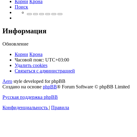
Корни
Крона
Поиск
Информация
Обновление
Корни
Крона
Часовой пояс:
UTC+03:00
Удалить cookies
Связаться
С
в
я
з
а
т
ь
с
я
с
а
д
м
и
н
и
с
т
р
а
ц
и
е
й
с
Aero
style developed for phpBB
администрацией
Создано на основе
phpBB
® Forum Software © phpBB Limited
Русская поддержка phpBB
Конфиденциальность
|
Правила