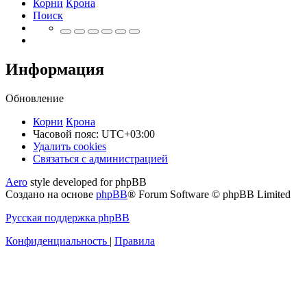
Корни
Крона
Поиск
Информация
Обновление
Корни
Крона
Часовой пояс:
UTC+03:00
Удалить cookies
Связаться
С
в
я
з
а
т
ь
с
я
с
а
д
м
и
н
и
с
т
р
а
ц
и
е
й
с
Aero
style developed for phpBB
администрацией
Создано на основе
phpBB
® Forum Software © phpBB Limited
Русская поддержка phpBB
Конфиденциальность
|
Правила