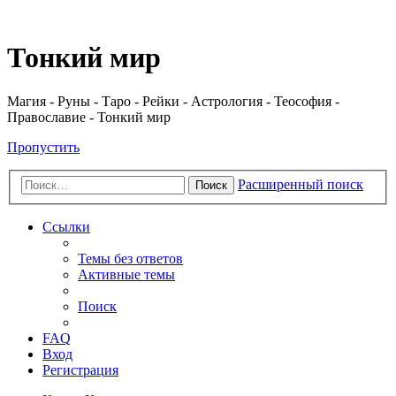
Регистрация
Тонкий мир
Магия - Руны - Таро - Рейки - Астрология - Теософия -
Православие - Тонкий мир
Пропустить
Расширенный поиск
Поиск
Ссылки
Темы без ответов
Активные темы
Поиск
FAQ
Вход
Р
е
г
и
с
т
р
а
ц
и
я