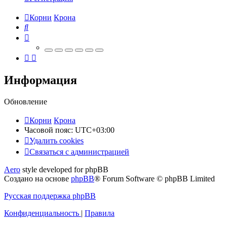
Корни
Крона
Поиск
Информация
Обновление
Корни
Крона
Часовой пояс:
UTC+03:00
Удалить cookies
Связаться
С
в
я
з
а
т
ь
с
я
с
а
д
м
и
н
и
с
т
р
а
ц
и
е
й
с
Aero
style developed for phpBB
администрацией
Создано на основе
phpBB
® Forum Software © phpBB Limited
Русская поддержка phpBB
Конфиденциальность
|
Правила