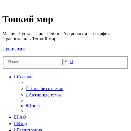
Регистрация
Тонкий мир
Магия - Руны - Таро - Рейки - Астрология - Теософия -
Православие - Тонкий мир
Пропустить
Расширенный
Поиск
поиск
Ссылки
Темы без ответов
Активные темы
Поиск
FAQ
Вход
Р
е
г
и
с
т
р
а
ц
и
я