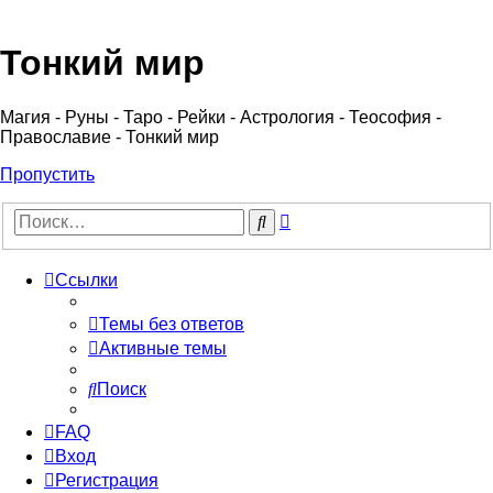
Регистрация
Тонкий мир
Магия - Руны - Таро - Рейки - Астрология - Теософия -
Православие - Тонкий мир
Пропустить
Расширенный
Поиск
поиск
Ссылки
Темы без ответов
Активные темы
Поиск
FAQ
Вход
Р
е
г
и
с
т
р
а
ц
и
я