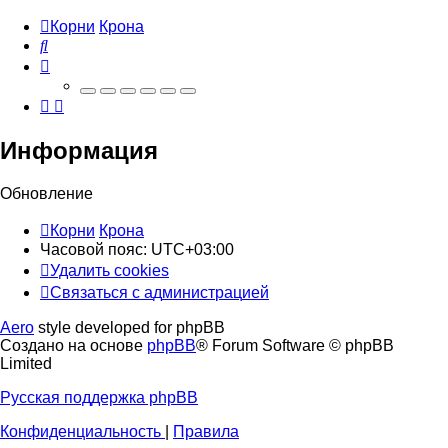
Корни
Крона
Поиск
Информация
Обновление
Корни
Крона
Часовой пояс:
UTC+03:00
Удалить cookies
Связаться
С
в
я
з
а
т
ь
с
я
с
а
д
м
и
н
и
с
т
р
а
ц
и
е
й
с
Aero
style developed for phpBB
администрацией
Создано на основе
phpBB
® Forum Software © phpBB
Limited
Русская поддержка phpBB
Конфиденциальность
|
Правила