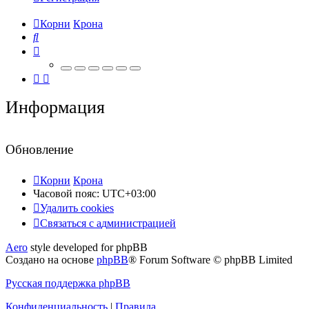
Корни
Крона
Поиск
Информация
Обновление
Корни
Крона
Часовой пояс:
UTC+03:00
Удалить cookies
Связаться
С
в
я
з
а
т
ь
с
я
с
а
д
м
и
н
и
с
т
р
а
ц
и
е
й
с
Aero
style developed for phpBB
администрацией
Создано на основе
phpBB
® Forum Software © phpBB Limited
Русская поддержка phpBB
Конфиденциальность
|
Правила