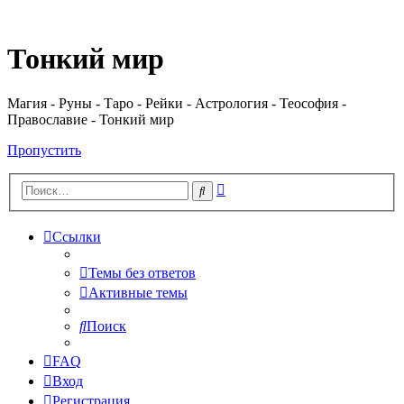
Регистрация
Тонкий мир
Магия - Руны - Таро - Рейки - Астрология - Теософия -
Православие - Тонкий мир
Пропустить
Расширенный
Поиск
поиск
Ссылки
Темы без ответов
Активные темы
Поиск
FAQ
Вход
Р
е
г
и
с
т
р
а
ц
и
я