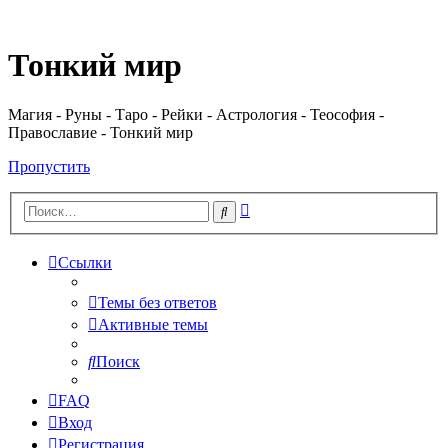
Регистрация
Тонкий мир
Магия - Руны - Таро - Рейки - Астрология - Теософия -
Православие - Тонкий мир
Пропустить
Расширенный
Поиск
поиск
Ссылки
Темы без ответов
Активные темы
Поиск
FAQ
Вход
Р
е
г
и
с
т
р
а
ц
и
я