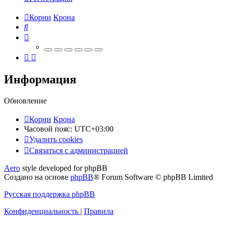
Корни
Крона
Поиск
Информация
Обновление
Корни
Крона
Часовой пояс:
UTC+03:00
Удалить cookies
Связаться
С
в
я
з
а
т
ь
с
я
с
а
д
м
и
н
и
с
т
р
а
ц
и
е
й
с
Aero
style developed for phpBB
администрацией
Создано на основе
phpBB
® Forum Software © phpBB Limited
Русская поддержка phpBB
Конфиденциальность
|
Правила