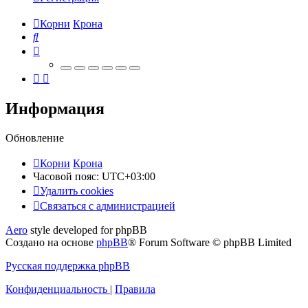
Корни
Крона
Поиск
Информация
Обновление
Корни
Крона
Часовой пояс:
UTC+03:00
Удалить cookies
Связаться
С
в
я
з
а
т
ь
с
я
с
а
д
м
и
н
и
с
т
р
а
ц
и
е
й
с
Aero
style developed for phpBB
администрацией
Создано на основе
phpBB
® Forum Software © phpBB Limited
Русская поддержка phpBB
Конфиденциальность
|
Правила