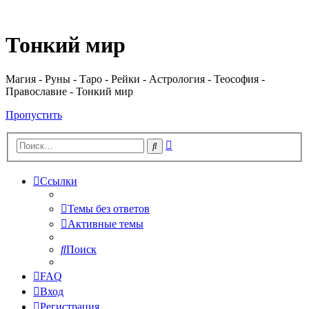
Регистрация
Тонкий мир
Магия - Руны - Таро - Рейки - Астрология - Теософия -
Православие - Тонкий мир
Пропустить
Расширенный
Поиск
поиск
Ссылки
Темы без ответов
Активные темы
Поиск
FAQ
Вход
Р
е
г
и
с
т
р
а
ц
и
я