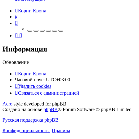
Корни
Крона
Поиск
Информация
Обновление
Корни
Крона
Часовой пояс:
UTC+03:00
Удалить cookies
Связаться
С
в
я
з
а
т
ь
с
я
с
а
д
м
и
н
и
с
т
р
а
ц
и
е
й
с
Aero
style developed for phpBB
администрацией
Создано на основе
phpBB
® Forum Software © phpBB Limited
Русская поддержка phpBB
Конфиденциальность
|
Правила