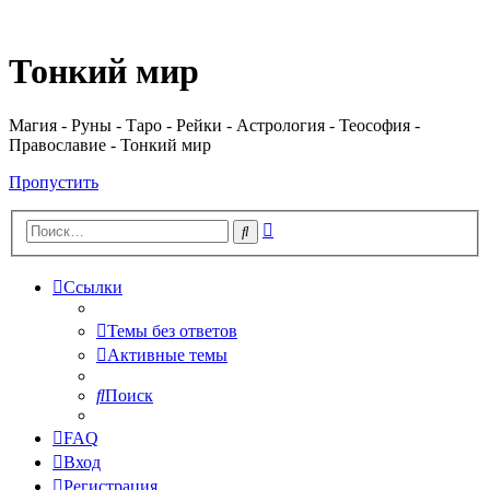
Регистрация
Тонкий мир
Магия - Руны - Таро - Рейки - Астрология - Теософия -
Православие - Тонкий мир
Пропустить
Расширенный
Поиск
поиск
Ссылки
Темы без ответов
Активные темы
Поиск
FAQ
Вход
Р
е
г
и
с
т
р
а
ц
и
я