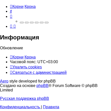
Корни
Крона
Поиск
Информация
Обновление
Корни
Крона
Часовой пояс:
UTC+03:00
Удалить cookies
Связаться
С
в
я
з
а
т
ь
с
я
с
а
д
м
и
н
и
с
т
р
а
ц
и
е
й
с
Aero
style developed for phpBB
администрацией
Создано на основе
phpBB
® Forum Software © phpBB
Limited
Русская поддержка phpBB
Конфиденциальность
|
Правила