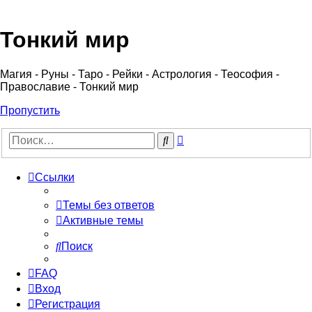
Регистрация
Тонкий мир
Магия - Руны - Таро - Рейки - Астрология - Теософия -
Православие - Тонкий мир
Пропустить
Расширенный
Поиск
поиск
Ссылки
Темы без ответов
Активные темы
Поиск
FAQ
Вход
Р
е
г
и
с
т
р
а
ц
и
я