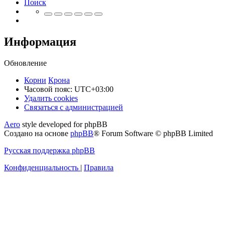
Поиск
Информация
Обновление
Корни
Крона
Часовой пояс:
UTC+03:00
Удалить cookies
Связаться
С
в
я
з
а
т
ь
с
я
с
а
д
м
и
н
и
с
т
р
а
ц
и
е
й
с
Aero
style developed for phpBB
администрацией
Создано на основе
phpBB
® Forum Software © phpBB Limited
Русская поддержка phpBB
Конфиденциальность
|
Правила