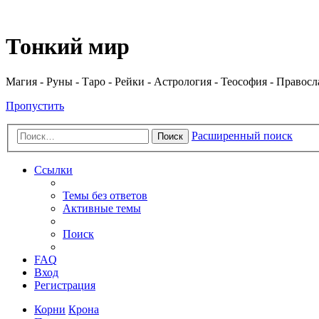
Регистрация
Тонкий мир
Магия - Руны - Таро - Рейки - Астрология - Теософия - Правос
Пропустить
Расширенный поиск
Поиск
Ссылки
Темы без ответов
Активные темы
Поиск
FAQ
Вход
Р
е
г
и
с
т
р
а
ц
и
я
Корни
Крона