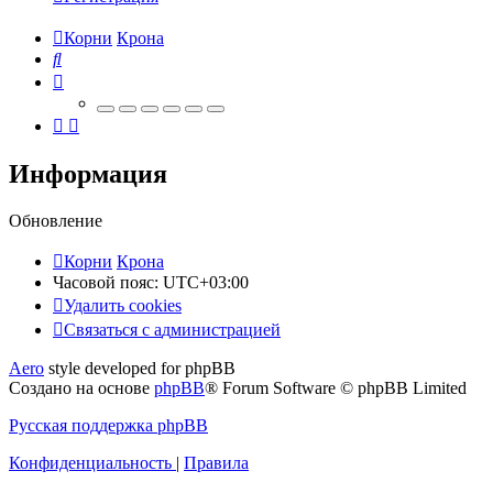
Корни
Крона
Поиск
Информация
Обновление
Корни
Крона
Часовой пояс:
UTC+03:00
Удалить cookies
Связаться
С
в
я
з
а
т
ь
с
я
с
а
д
м
и
н
и
с
т
р
а
ц
и
е
й
с
Aero
style developed for phpBB
администрацией
Создано на основе
phpBB
® Forum Software © phpBB Limited
Русская поддержка phpBB
Конфиденциальность
|
Правила