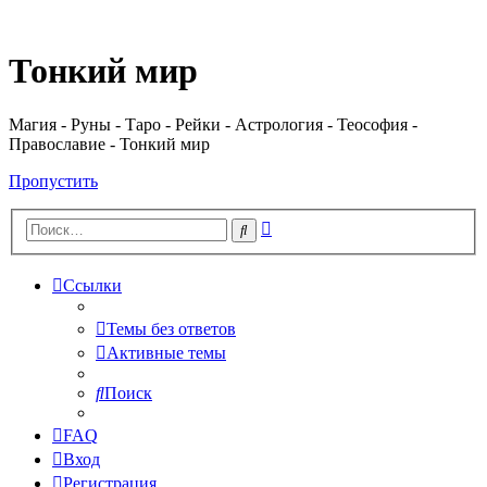
Регистрация
Тонкий мир
Магия - Руны - Таро - Рейки - Астрология - Теософия -
Православие - Тонкий мир
Пропустить
Расширенный
Поиск
поиск
Ссылки
Темы без ответов
Активные темы
Поиск
FAQ
Вход
Р
е
г
и
с
т
р
а
ц
и
я