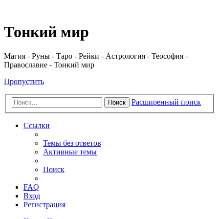
Регистрация
Тонкий мир
Магия - Руны - Таро - Рейки - Астрология - Теософия -
Православие - Тонкий мир
Пропустить
Расширенный поиск
Поиск
Ссылки
Темы без ответов
Активные темы
Поиск
FAQ
Вход
Р
е
г
и
с
т
р
а
ц
и
я