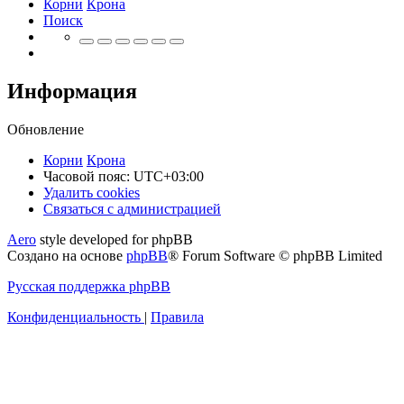
Корни
Крона
Поиск
Информация
Обновление
Корни
Крона
Часовой пояс:
UTC+03:00
Удалить cookies
Связаться
С
в
я
з
а
т
ь
с
я
с
а
д
м
и
н
и
с
т
р
а
ц
и
е
й
с
Aero
style developed for phpBB
администрацией
Создано на основе
phpBB
® Forum Software © phpBB Limited
Русская поддержка phpBB
Конфиденциальность
|
Правила