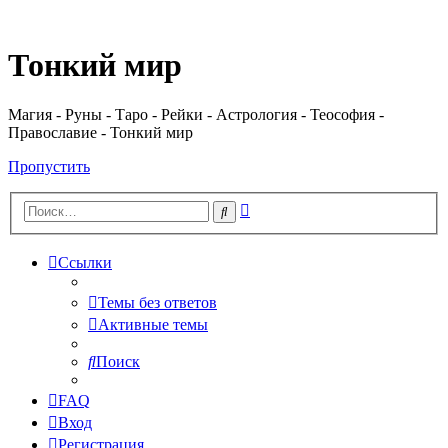
Регистрация
Тонкий мир
Магия - Руны - Таро - Рейки - Астрология - Теософия -
Православие - Тонкий мир
Пропустить
Расширенный
Поиск
поиск
Ссылки
Темы без ответов
Активные темы
Поиск
FAQ
Вход
Р
е
г
и
с
т
р
а
ц
и
я