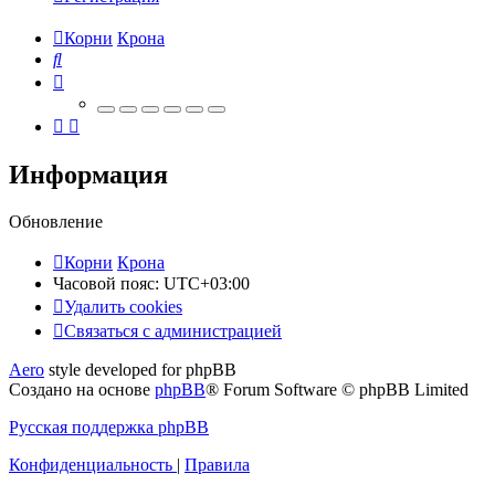
Корни
Крона
Поиск
Информация
Обновление
Корни
Крона
Часовой пояс:
UTC+03:00
Удалить cookies
Связаться
С
в
я
з
а
т
ь
с
я
с
а
д
м
и
н
и
с
т
р
а
ц
и
е
й
с
Aero
style developed for phpBB
администрацией
Создано на основе
phpBB
® Forum Software © phpBB Limited
Русская поддержка phpBB
Конфиденциальность
|
Правила