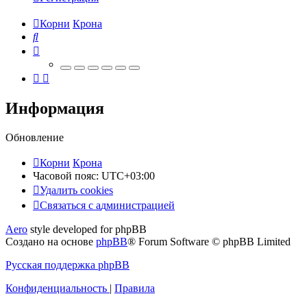
Корни
Крона
Поиск
Информация
Обновление
Корни
Крона
Часовой пояс:
UTC+03:00
Удалить cookies
Связаться
С
в
я
з
а
т
ь
с
я
с
а
д
м
и
н
и
с
т
р
а
ц
и
е
й
с
Aero
style developed for phpBB
администрацией
Создано на основе
phpBB
® Forum Software © phpBB Limited
Русская поддержка phpBB
Конфиденциальность
|
Правила