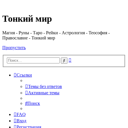
Регистрация
Тонкий мир
Магия - Руны - Таро - Рейки - Астрология - Теософия -
Православие - Тонкий мир
Пропустить
Расширенный
Поиск
поиск
Ссылки
Темы без ответов
Активные темы
Поиск
FAQ
Вход
Р
е
г
и
с
т
р
а
ц
и
я