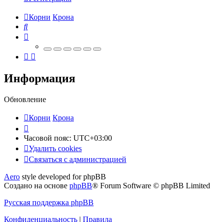
Корни
Крона
Поиск
Информация
Обновление
Корни
Крона
Часовой пояс:
UTC+03:00
Удалить cookies
Связаться
С
в
я
з
а
т
ь
с
я
с
а
д
м
и
н
и
с
т
р
а
ц
и
е
й
с
Aero
style developed for phpBB
администрацией
Создано на основе
phpBB
® Forum Software © phpBB Limited
Русская поддержка phpBB
Конфиденциальность
|
Правила