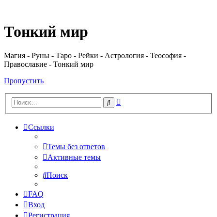
Регистрация
Тонкий мир
Магия - Руны - Таро - Рейки - Астрология - Теософия -
Православие - Тонкий мир
Пропустить
Расширенный
Поиск
поиск
Ссылки
Темы без ответов
Активные темы
Поиск
FAQ
Вход
Р
е
г
и
с
т
р
а
ц
и
я