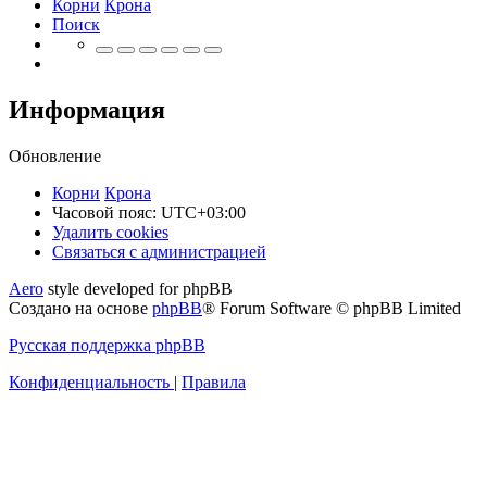
Корни
Крона
Поиск
Информация
Обновление
Корни
Крона
Часовой пояс:
UTC+03:00
Удалить cookies
Связаться
С
в
я
з
а
т
ь
с
я
с
а
д
м
и
н
и
с
т
р
а
ц
и
е
й
с
Aero
style developed for phpBB
администрацией
Создано на основе
phpBB
® Forum Software © phpBB Limited
Русская поддержка phpBB
Конфиденциальность
|
Правила