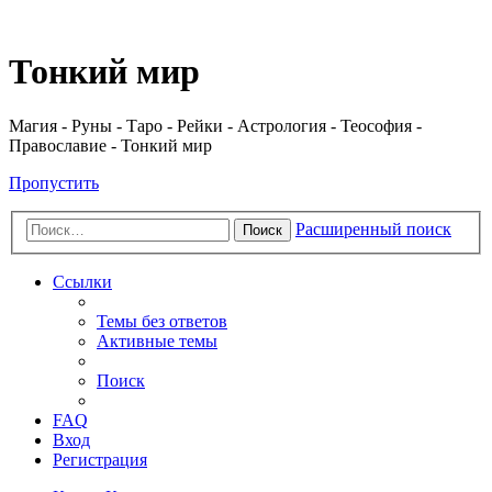
Регистрация
Тонкий мир
Магия - Руны - Таро - Рейки - Астрология - Теософия -
Православие - Тонкий мир
Пропустить
Расширенный поиск
Поиск
Ссылки
Темы без ответов
Активные темы
Поиск
FAQ
Вход
Р
е
г
и
с
т
р
а
ц
и
я