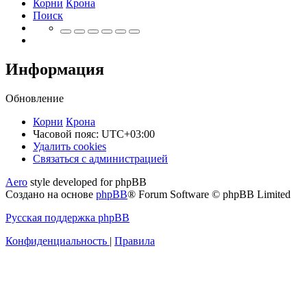
Корни
Крона
Поиск
Информация
Обновление
Корни
Крона
Часовой пояс:
UTC+03:00
Удалить cookies
Связаться
С
в
я
з
а
т
ь
с
я
с
а
д
м
и
н
и
с
т
р
а
ц
и
е
й
с
Aero
style developed for phpBB
администрацией
Создано на основе
phpBB
® Forum Software © phpBB Limited
Русская поддержка phpBB
Конфиденциальность
|
Правила