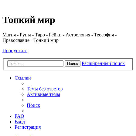
Регистрация
Тонкий мир
Магия - Руны - Таро - Рейки - Астрология - Теософия -
Православие - Тонкий мир
Пропустить
Расширенный поиск
Поиск
Ссылки
Темы без ответов
Активные темы
Поиск
FAQ
Вход
Р
е
г
и
с
т
р
а
ц
и
я