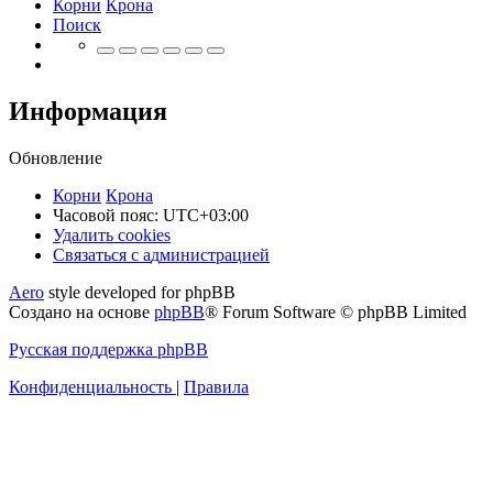
Корни
Крона
Поиск
Информация
Обновление
Корни
Крона
Часовой пояс:
UTC+03:00
Удалить cookies
Связаться
С
в
я
з
а
т
ь
с
я
с
а
д
м
и
н
и
с
т
р
а
ц
и
е
й
с
Aero
style developed for phpBB
администрацией
Создано на основе
phpBB
® Forum Software © phpBB Limited
Русская поддержка phpBB
Конфиденциальность
|
Правила