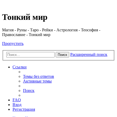
Регистрация
Тонкий мир
Магия - Руны - Таро - Рейки - Астрология - Теософия -
Православие - Тонкий мир
Пропустить
Расширенный поиск
Поиск
Ссылки
Темы без ответов
Активные темы
Поиск
FAQ
Вход
Р
е
г
и
с
т
р
а
ц
и
я