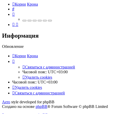
Корни
Крона
Поиск
Информация
Обновление
Корни
Крона
Связаться
С
в
я
з
а
т
ь
с
я
с
а
д
м
и
н
и
с
т
р
а
ц
и
е
й
с
Часовой пояс:
UTC+03:00
администрацией
Удалить cookies
Часовой пояс:
UTC+03:00
Удалить cookies
Связаться
С
в
я
з
а
т
ь
с
я
с
а
д
м
и
н
и
с
т
р
а
ц
и
е
й
с
Aero
style developed for phpBB
администрацией
Создано на основе
phpBB
® Forum Software © phpBB Limited