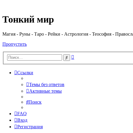
Регистрация
Тонкий мир
Магия - Руны - Таро - Рейки - Астрология - Теософия - Правос
Пропустить
Расширенный
Поиск
поиск
Ссылки
Темы без ответов
Активные темы
Поиск
FAQ
Вход
Р
е
г
и
с
т
р
а
ц
и
я