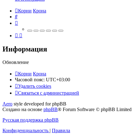
Корни
Крона
Поиск
Информация
Обновление
Корни
Крона
Часовой пояс:
UTC+03:00
Удалить cookies
Связаться
С
в
я
з
а
т
ь
с
я
с
а
д
м
и
н
и
с
т
р
а
ц
и
е
й
с
Aero
style developed for phpBB
администрацией
Создано на основе
phpBB
® Forum Software © phpBB Limited
Русская поддержка phpBB
Конфиденциальность
|
Правила