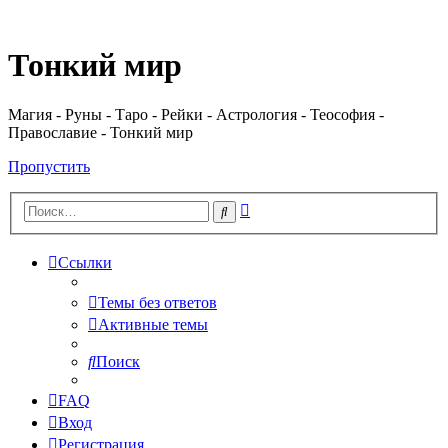
Регистрация
Тонкий мир
Магия - Руны - Таро - Рейки - Астрология - Теософия -
Православие - Тонкий мир
Пропустить
Расширенный
Поиск
поиск
Ссылки
Темы без ответов
Активные темы
Поиск
FAQ
Вход
Р
е
г
и
с
т
р
а
ц
и
я