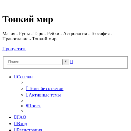
Регистрация
Тонкий мир
Магия - Руны - Таро - Рейки - Астрология - Теософия -
Православие - Тонкий мир
Пропустить
Расширенный
Поиск
поиск
Ссылки
Темы без ответов
Активные темы
Поиск
FAQ
Вход
Р
е
г
и
с
т
р
а
ц
и
я