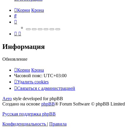
Корни
Крона
Поиск
Информация
Обновление
Корни
Крона
Часовой пояс:
UTC+03:00
Удалить cookies
Связаться
С
в
я
з
а
т
ь
с
я
с
а
д
м
и
н
и
с
т
р
а
ц
и
е
й
с
Aero
style developed for phpBB
администрацией
Создано на основе
phpBB
® Forum Software © phpBB Limited
Русская поддержка phpBB
Конфиденциальность
|
Правила