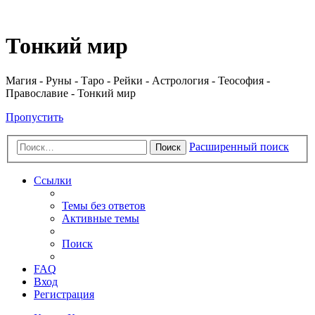
Регистрация
Тонкий мир
Магия - Руны - Таро - Рейки - Астрология - Теософия -
Православие - Тонкий мир
Пропустить
Расширенный поиск
Поиск
Ссылки
Темы без ответов
Активные темы
Поиск
FAQ
Вход
Р
е
г
и
с
т
р
а
ц
и
я