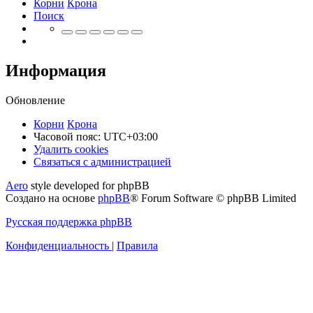
Корни
Крона
Поиск
Информация
Обновление
Корни
Крона
Часовой пояс:
UTC+03:00
Удалить cookies
Связаться
С
в
я
з
а
т
ь
с
я
с
а
д
м
и
н
и
с
т
р
а
ц
и
е
й
с
Aero
style developed for phpBB
администрацией
Создано на основе
phpBB
® Forum Software © phpBB Limited
Русская поддержка phpBB
Конфиденциальность
|
Правила