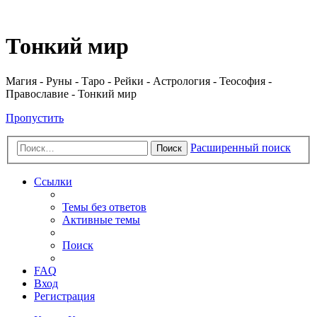
Регистрация
Тонкий мир
Магия - Руны - Таро - Рейки - Астрология - Теософия -
Православие - Тонкий мир
Пропустить
Расширенный поиск
Поиск
Ссылки
Темы без ответов
Активные темы
Поиск
FAQ
Вход
Р
е
г
и
с
т
р
а
ц
и
я