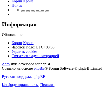
Корни
Крона
Поиск
Информация
Обновление
Корни
Крона
Часовой пояс:
UTC+03:00
Удалить cookies
Связаться
С
в
я
з
а
т
ь
с
я
с
а
д
м
и
н
и
с
т
р
а
ц
и
е
й
с
Aero
style developed for phpBB
администрацией
Создано на основе
phpBB
® Forum Software © phpBB Limited
Русская поддержка phpBB
Конфиденциальность
|
Правила