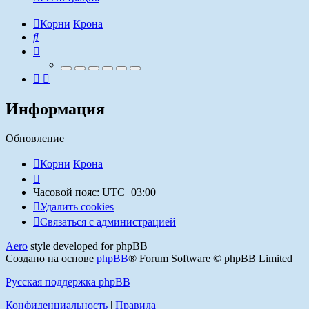
Корни
Крона
Поиск
Информация
Обновление
Корни
Крона
Часовой пояс:
UTC+03:00
Удалить cookies
Связаться
С
в
я
з
а
т
ь
с
я
с
а
д
м
и
н
и
с
т
р
а
ц
и
е
й
с
Aero
style developed for phpBB
администрацией
Создано на основе
phpBB
® Forum Software © phpBB Limited
Русская поддержка phpBB
Конфиденциальность
|
Правила