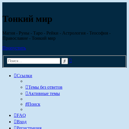
Регистрация
Тонкий мир
Магия - Руны - Таро - Рейки - Астрология - Теософия -
Православие - Тонкий мир
Пропустить
Расширенный
Поиск
поиск
Ссылки
Темы без ответов
Активные темы
Поиск
FAQ
Вход
Р
е
г
и
с
т
р
а
ц
и
я