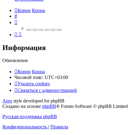
Корни
Крона
Поиск
Информация
Обновление
Корни
Крона
Часовой пояс:
UTC+03:00
Удалить cookies
Связаться
С
в
я
з
а
т
ь
с
я
с
а
д
м
и
н
и
с
т
р
а
ц
и
е
й
с
Aero
style developed for phpBB
администрацией
Создано на основе
phpBB
® Forum Software © phpBB Limited
Русская поддержка phpBB
Конфиденциальность
|
Правила