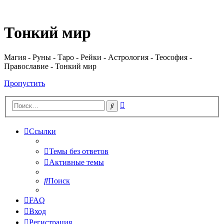
Регистрация
Тонкий мир
Магия - Руны - Таро - Рейки - Астрология - Теософия -
Православие - Тонкий мир
Пропустить
Расширенный
Поиск
поиск
Ссылки
Темы без ответов
Активные темы
Поиск
FAQ
Вход
Р
е
г
и
с
т
р
а
ц
и
я