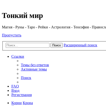
Регистрация
Тонкий мир
Магия - Руны - Таро - Рейки - Астрология - Теософия - Правос
Пропустить
Расширенный поиск
Поиск
Ссылки
Темы без ответов
Активные темы
Поиск
FAQ
Вход
Р
е
г
и
с
т
р
а
ц
и
я
Корни
Крона