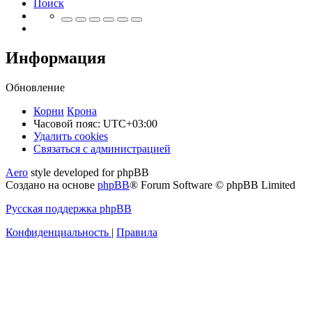
Поиск
Информация
Обновление
Корни
Крона
Часовой пояс:
UTC+03:00
Удалить cookies
Связаться
С
в
я
з
а
т
ь
с
я
с
а
д
м
и
н
и
с
т
р
а
ц
и
е
й
с
Aero
style developed for phpBB
администрацией
Создано на основе
phpBB
® Forum Software © phpBB Limited
Русская поддержка phpBB
Конфиденциальность
|
Правила