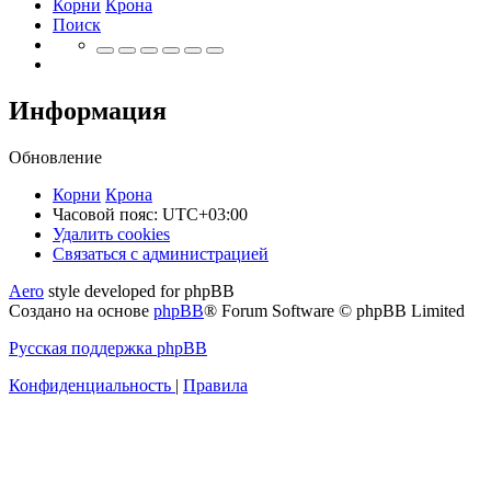
Корни
Крона
Поиск
Информация
Обновление
Корни
Крона
Часовой пояс:
UTC+03:00
Удалить cookies
Связаться
С
в
я
з
а
т
ь
с
я
с
а
д
м
и
н
и
с
т
р
а
ц
и
е
й
с
Aero
style developed for phpBB
администрацией
Создано на основе
phpBB
® Forum Software © phpBB Limited
Русская поддержка phpBB
Конфиденциальность
|
Правила