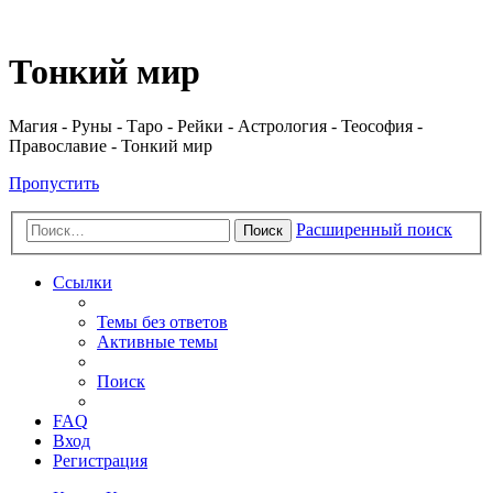
Регистрация
Тонкий мир
Магия - Руны - Таро - Рейки - Астрология - Теософия -
Православие - Тонкий мир
Пропустить
Расширенный поиск
Поиск
Ссылки
Темы без ответов
Активные темы
Поиск
FAQ
Вход
Р
е
г
и
с
т
р
а
ц
и
я