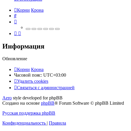
Корни
Крона
Поиск
Информация
Обновление
Корни
Крона
Часовой пояс:
UTC+03:00
Удалить cookies
Связаться
С
в
я
з
а
т
ь
с
я
с
а
д
м
и
н
и
с
т
р
а
ц
и
е
й
с
Aero
style developed for phpBB
администрацией
Создано на основе
phpBB
® Forum Software © phpBB Limited
Русская поддержка phpBB
Конфиденциальность
|
Правила