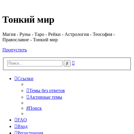
Регистрация
Тонкий мир
Магия - Руны - Таро - Рейки - Астрология - Теософия -
Православие - Тонкий мир
Пропустить
Расширенный
Поиск
поиск
Ссылки
Темы без ответов
Активные темы
Поиск
FAQ
Вход
Р
е
г
и
с
т
р
а
ц
и
я