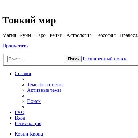
Регистрация
Тонкий мир
Магия - Руны - Таро - Рейки - Астрология - Теософия - Правос
Пропустить
Расширенный поиск
Поиск
Ссылки
Темы без ответов
Активные темы
Поиск
FAQ
Вход
Р
е
г
и
с
т
р
а
ц
и
я
Корни
Крона