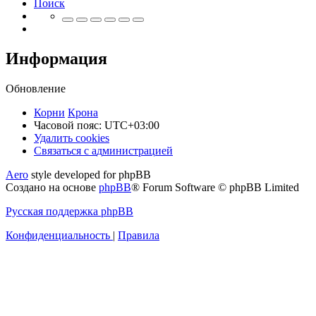
Поиск
Информация
Обновление
Корни
Крона
Часовой пояс:
UTC+03:00
Удалить cookies
Связаться
С
в
я
з
а
т
ь
с
я
с
а
д
м
и
н
и
с
т
р
а
ц
и
е
й
с
Aero
style developed for phpBB
администрацией
Создано на основе
phpBB
® Forum Software © phpBB Limited
Русская поддержка phpBB
Конфиденциальность
|
Правила