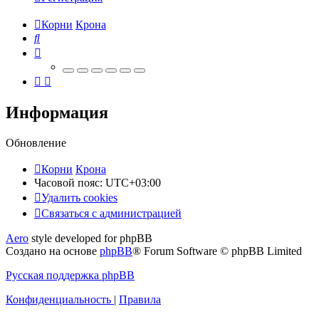
Корни
Крона
Поиск
Информация
Обновление
Корни
Крона
Часовой пояс:
UTC+03:00
Удалить cookies
Связаться
С
в
я
з
а
т
ь
с
я
с
а
д
м
и
н
и
с
т
р
а
ц
и
е
й
с
Aero
style developed for phpBB
администрацией
Создано на основе
phpBB
® Forum Software © phpBB Limited
Русская поддержка phpBB
Конфиденциальность
|
Правила