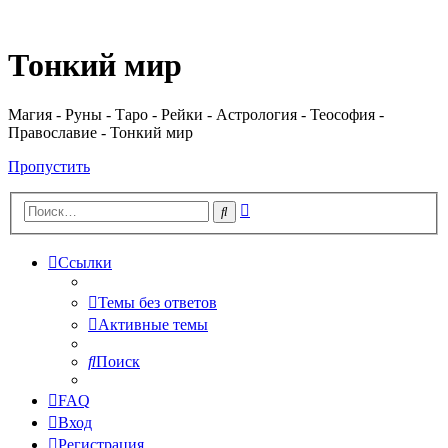
Регистрация
Тонкий мир
Магия - Руны - Таро - Рейки - Астрология - Теософия -
Православие - Тонкий мир
Пропустить
Расширенный
Поиск
поиск
Ссылки
Темы без ответов
Активные темы
Поиск
FAQ
Вход
Р
е
г
и
с
т
р
а
ц
и
я