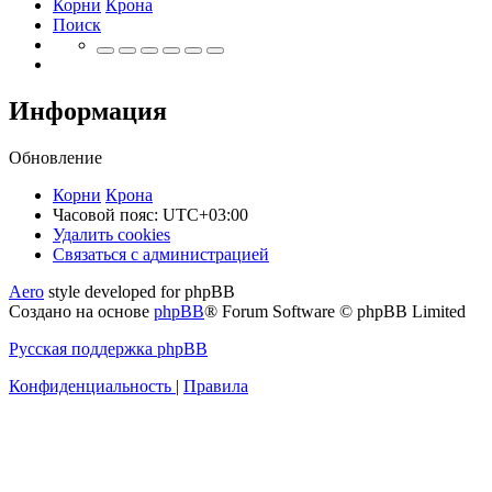
Корни
Крона
Поиск
Информация
Обновление
Корни
Крона
Часовой пояс:
UTC+03:00
Удалить cookies
Связаться
С
в
я
з
а
т
ь
с
я
с
а
д
м
и
н
и
с
т
р
а
ц
и
е
й
с
Aero
style developed for phpBB
администрацией
Создано на основе
phpBB
® Forum Software © phpBB Limited
Русская поддержка phpBB
Конфиденциальность
|
Правила