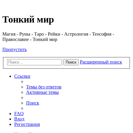
Регистрация
Тонкий мир
Магия - Руны - Таро - Рейки - Астрология - Теософия -
Православие - Тонкий мир
Пропустить
Расширенный поиск
Поиск
Ссылки
Темы без ответов
Активные темы
Поиск
FAQ
Вход
Р
е
г
и
с
т
р
а
ц
и
я