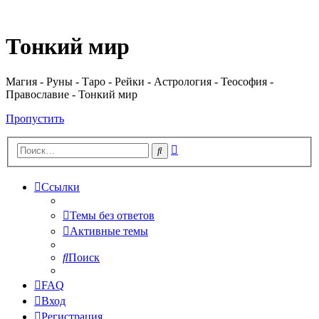
Регистрация
Тонкий мир
Магия - Руны - Таро - Рейки - Астрология - Теософия -
Православие - Тонкий мир
Пропустить
Расширенный
Поиск
поиск
Ссылки
Темы без ответов
Активные темы
Поиск
FAQ
Вход
Р
е
г
и
с
т
р
а
ц
и
я