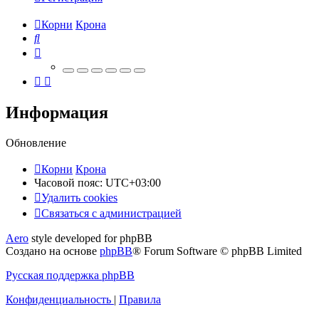
Корни
Крона
Поиск
Информация
Обновление
Корни
Крона
Часовой пояс:
UTC+03:00
Удалить cookies
Связаться
С
в
я
з
а
т
ь
с
я
с
а
д
м
и
н
и
с
т
р
а
ц
и
е
й
с
Aero
style developed for phpBB
администрацией
Создано на основе
phpBB
® Forum Software © phpBB Limited
Русская поддержка phpBB
Конфиденциальность
|
Правила