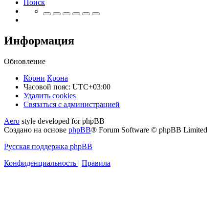
Поиск
Информация
Обновление
Корни
Крона
Часовой пояс:
UTC+03:00
Удалить cookies
Связаться
С
в
я
з
а
т
ь
с
я
с
а
д
м
и
н
и
с
т
р
а
ц
и
е
й
с
Aero
style developed for phpBB
администрацией
Создано на основе
phpBB
® Forum Software © phpBB Limited
Русская поддержка phpBB
Конфиденциальность
|
Правила