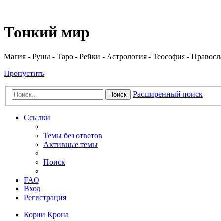
Регистрация
Тонкий мир
Магия - Руны - Таро - Рейки - Астрология - Теософия - Правос
Пропустить
Расширенный поиск
Поиск
Ссылки
Темы без ответов
Активные темы
Поиск
FAQ
Вход
Р
е
г
и
с
т
р
а
ц
и
я
Корни
Крона