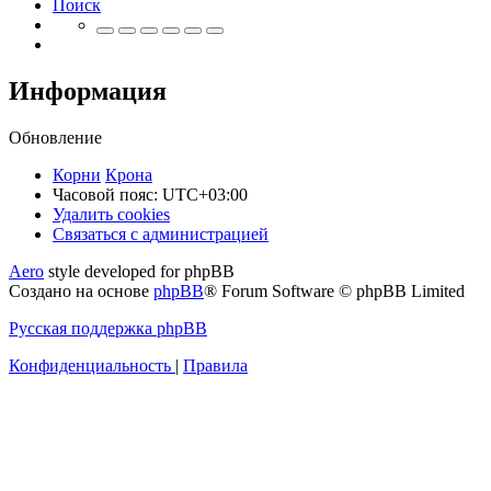
Поиск
Информация
Обновление
Корни
Крона
Часовой пояс:
UTC+03:00
Удалить cookies
Связаться
С
в
я
з
а
т
ь
с
я
с
а
д
м
и
н
и
с
т
р
а
ц
и
е
й
с
Aero
style developed for phpBB
администрацией
Создано на основе
phpBB
® Forum Software © phpBB Limited
Русская поддержка phpBB
Конфиденциальность
|
Правила