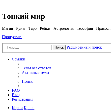
Регистрация
Тонкий мир
Магия - Руны - Таро - Рейки - Астрология - Теософия - Правос
Пропустить
Расширенный поиск
Поиск
Ссылки
Темы без ответов
Активные темы
Поиск
FAQ
Вход
Р
е
г
и
с
т
р
а
ц
и
я
Корни
Крона