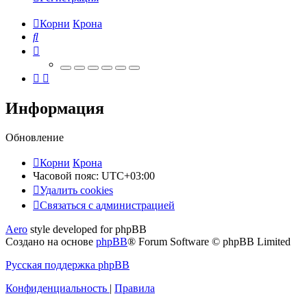
Корни
Крона
Поиск
Информация
Обновление
Корни
Крона
Часовой пояс:
UTC+03:00
Удалить cookies
Связаться
С
в
я
з
а
т
ь
с
я
с
а
д
м
и
н
и
с
т
р
а
ц
и
е
й
с
Aero
style developed for phpBB
администрацией
Создано на основе
phpBB
® Forum Software © phpBB Limited
Русская поддержка phpBB
Конфиденциальность
|
Правила