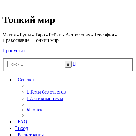
Регистрация
Тонкий мир
Магия - Руны - Таро - Рейки - Астрология - Теософия -
Православие - Тонкий мир
Пропустить
Расширенный
Поиск
поиск
Ссылки
Темы без ответов
Активные темы
Поиск
FAQ
Вход
Р
е
г
и
с
т
р
а
ц
и
я